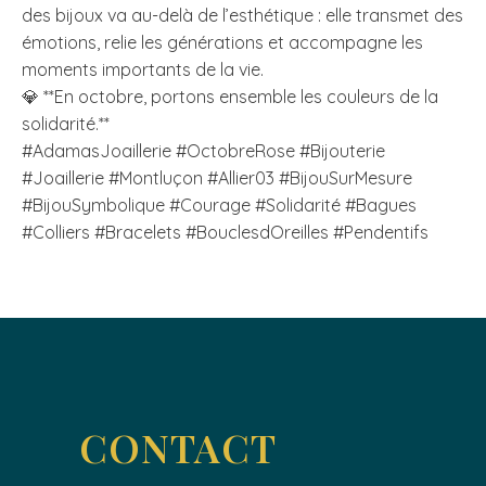
des bijoux va au-delà de l’esthétique : elle transmet des
émotions, relie les générations et accompagne les
moments importants de la vie.
💎 **En octobre, portons ensemble les couleurs de la
solidarité.**
#AdamasJoaillerie #OctobreRose #Bijouterie
#Joaillerie #Montluçon #Allier03 #BijouSurMesure
#BijouSymbolique #Courage #Solidarité #Bagues
#Colliers #Bracelets #BouclesdOreilles #Pendentifs
CONTACT