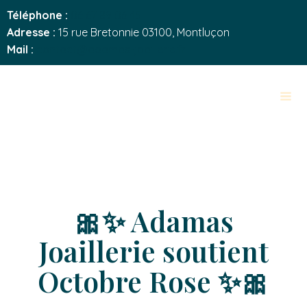
Téléphone :
06 67 89 06 45
Adresse :
15 rue Bretonnie 03100, Montluçon
Mail :
contact@adamas-joaillerie.fr
🎀✨ Adamas
Joaillerie soutient
Octobre Rose ✨🎀