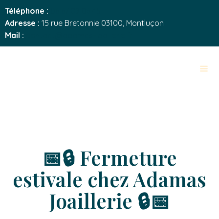
Téléphone :
06 67 89 06 45
Adresse :
15 rue Bretonnie 03100, Montluçon
Mail :
contact@adamas-joaillerie.fr
📅🔒 Fermeture
estivale chez Adamas
Joaillerie 🔒📅