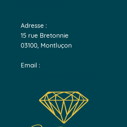
06 67 89 06 45
Adresse :
15 rue Bretonnie
03100, Montluçon
Email :
contact@adamas-joaillerie.fr