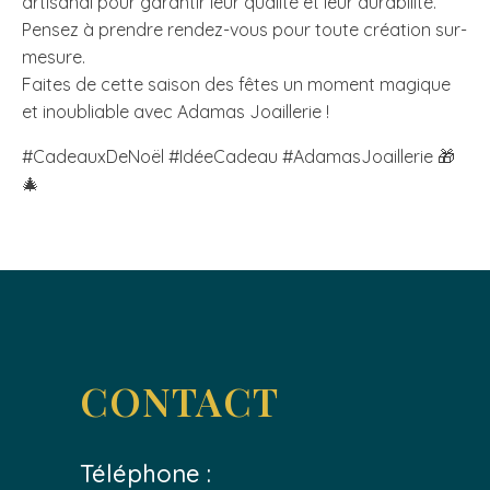
artisanal pour garantir leur qualité et leur durabilité.
Pensez à prendre rendez-vous pour toute création sur-
mesure.
Faites de cette saison des fêtes un moment magique
et inoubliable avec Adamas Joaillerie !
#CadeauxDeNoël #IdéeCadeau #AdamasJoaillerie 🎁
🎄
CONTACT
Téléphone :